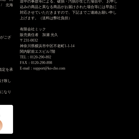
送中の事故等による、破損・汚損が生じた場合や、 お申し
 / 北海
込みの商品と異なる商品がお届けされた場合等には早急に
対応させていただきますので、下記までご連絡お願い申し
上げます。（送料は弊社負担）
有限会社ミック
販売責任者 加瀬 光久
がござ
〒231-0032
神奈川県横浜市中区不老町1-1-14
関内駅前エスビル7階
TEL：0120-290-892
FAX：0120-290-898
E-mail：support@ko-cho.com
指定を承
届け致し
けになり