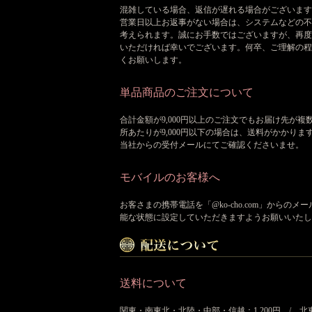
混雑している場合、返信が遅れる場合がございます
営業日以上お返事がない場合は、システムなどの不
考えられます。誠にお手数ではございますが、再度
いただければ幸いでございます。何卒、ご理解の程
くお願いします。
単品商品のご注文について
合計金額が9,000円以上のご注文でもお届け先が複
所あたりが9,000円以下の場合は、送料がかかりま
当社からの受付メールにてご確認くださいませ。
モバイルのお客様へ
お客さまの携帯電話を「@ko-cho.com」からのメ
能な状態に設定していただきますようお願いいたし
送料について
関東・南東北・北陸・中部・信越：1,200円 / 北