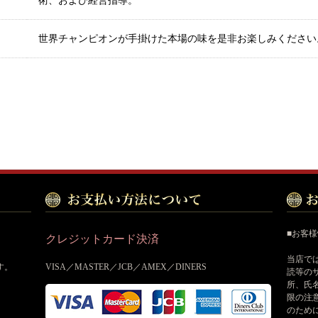
世界チャンピオンが手掛けた本場の味を是非お楽しみください
■お客
クレジットカード決済
当店で
す。
VISA／MASTER／JCB／AMEX／DINERS
読等の
所、氏
限の注
のため