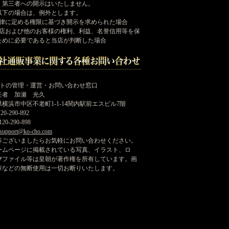
く第三者への開示はいたしません。
以下の場合は、例外とします。
法律に定める権限に基づき開示を求められた場合
当店および他のお客様の権利、利益、名誉信用等を保
ために必要であると当店が判断した場合
イトの管理・運営・お問い合わせ窓口
任者 加瀬 光久
横浜市中区不老町1-1-14関内駅前エスビル7階
20-290-892
20-290-898
support@ko-cho.com
等ございましたらお気軽にお問い合わせください。
ームページに掲載されている写真、イラスト、ロ
びファイル等は皇朝が著作権を所有しています。画
章などの無断使用は一切お断りいたします。