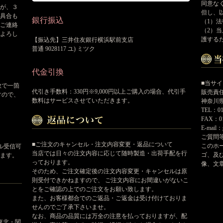
同意な
が、３
但し、
具合も
銀行振込
（1）
ご連絡
（2）
よろし
護する
【振込先】三井住友銀行横浜駅前支店
普通 9028117 ユ) ミツク
代金引換
■当サ
数で一箇
代引き手数料：330円※9,000円以上ご購入の場合、代引手
販売責
すので、
数料はサービスさせていただきます。
神奈川県
TEL：01
FAX：01
E-mail：
ご質問
■ご注文のキャンセル・注文内容変更・返品について
このホ
ール受信可
当店では日々の注文内容に応じて随時製造・出荷手配を行
ゴ、及
ます。
っております。
像、文
そのため、ご注文確定後の注文内容変更・キャンセルは原
則受付できかねますので、 ご注文内容にお間違いがないこ
とをご確認の上でのご注文をお願い致します。
また、お客様都合でのご返品・ご返金は受け付けておりま
せんのでご了承下さいませ。
なお、商品の品質には万全の注意を払っておりますが、配
東北・関