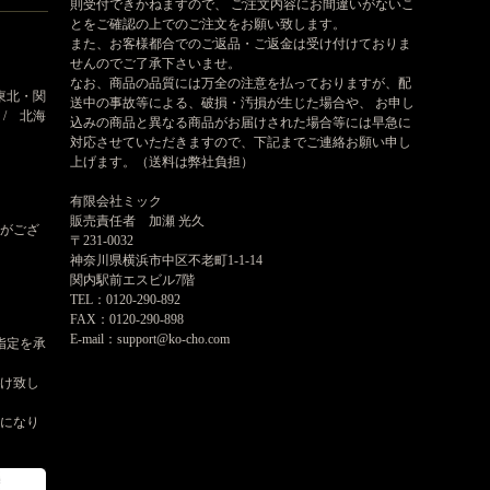
則受付できかねますので、 ご注文内容にお間違いがないこ
とをご確認の上でのご注文をお願い致します。
また、お客様都合でのご返品・ご返金は受け付けておりま
せんのでご了承下さいませ。
なお、商品の品質には万全の注意を払っておりますが、配
東北・関
送中の事故等による、破損・汚損が生じた場合や、 お申し
 / 北海
込みの商品と異なる商品がお届けされた場合等には早急に
対応させていただきますので、下記までご連絡お願い申し
上げます。（送料は弊社負担）
有限会社ミック
販売責任者 加瀬 光久
がござ
〒231-0032
神奈川県横浜市中区不老町1-1-14
関内駅前エスビル7階
TEL：0120-290-892
FAX：0120-290-898
E-mail：support@ko-cho.com
指定を承
届け致し
けになり