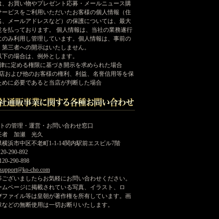
は、お買い物やプレゼント応募・メールニュース購
サービスをご利用いただいたお客様の個人情報（住
名、メールアドレスなど）の保護については、最大
意を払っております。 個人情報は、当社の業務遂行
にのみ利用し管理しています。個人情報は、事前の
く第三者への開示はいたしません。
以下の場合は、例外とします。
法律に定める権限に基づき開示を求められた場合
当店および他のお客様の権利、利益、名誉信用等を保
ために必要であると当店が判断した場合
イトの管理・運営・お問い合わせ窓口
任者 加瀬 光久
横浜市中区不老町1-1-14関内駅前エスビル7階
20-290-892
20-290-898
support@ko-cho.com
等ございましたらお気軽にお問い合わせください。
ームページに掲載されている写真、イラスト、ロ
びファイル等は皇朝が著作権を所有しています。画
章などの無断使用は一切お断りいたします。