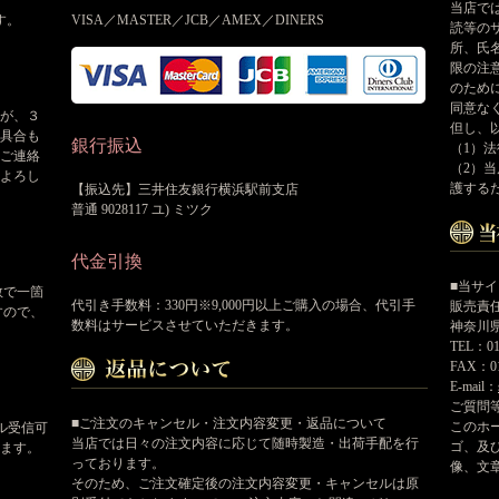
当店で
す。
VISA／MASTER／JCB／AMEX／DINERS
読等の
所、氏
限の注
のため
同意な
が、３
但し、
具合も
銀行振込
（1）
ご連絡
（2）
よろし
護する
【振込先】三井住友銀行横浜駅前支店
普通 9028117 ユ) ミツク
代金引換
■当サ
数で一箇
代引き手数料：330円※9,000円以上ご購入の場合、代引手
販売責
すので、
数料はサービスさせていただきます。
神奈川県
TEL：01
FAX：01
E-mail：
ご質問
■ご注文のキャンセル・注文内容変更・返品について
このホ
ール受信可
当店では日々の注文内容に応じて随時製造・出荷手配を行
ゴ、及
ます。
っております。
像、文
そのため、ご注文確定後の注文内容変更・キャンセルは原