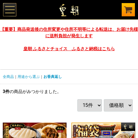
【重要】商品発送後の住所変更や住所不明等による転送は、お届け先様
に送料負担が発生します
皇朝 ふるさとチョイス ふるさと納税はこちら
全商品
用途から選ぶ
お香典返し
3
件
の商品がみつかりました。