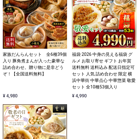
家族だんらんセット 全6種39個
福袋 2026 中身の見える福袋 グ
入り 豚角煮まんが入った豪華な
ルメ お取り寄せ ギフト お年賀
詰め合わせ。贈り物に是非どう
送料無料 送料込み 配送日指定可
ぞ！【全国送料無料】
セット 人気 詰め合わせ 限定 横
浜中華街 中華点心 中華惣菜 敬愛
セット 全10種53個入り
¥ 4,980
¥ 4,990