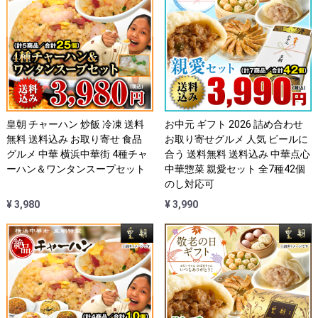
皇朝 チャーハン 炒飯 冷凍 送料
お中元 ギフト 2026 詰め合わせ
無料 送料込み お取り寄せ 食品
お取り寄せグルメ 人気 ビールに
グルメ 中華 横浜中華街 4種チャ
合う 送料無料 送料込み 中華点心
ーハン＆ワンタンスープセット
中華惣菜 親愛セット 全7種42個
のし対応可
¥ 3,980
¥ 3,990