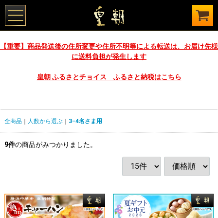
【重要】商品発送後の住所変更や住所不明等による転送は、お届け先様
に送料負担が発生します
皇朝 ふるさとチョイス ふるさと納税はこちら
全商品
人数から選ぶ
3−4名さま用
9
件
の商品がみつかりました。