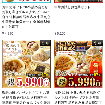
お中元 ギフト 2026 詰め合わせ
中華お試しお惣菜セット
お取り寄せグルメ 人気 ビールに
合う 送料無料 送料込み 中華点心
中華惣菜 敬愛セット 全10種53個
のし対応可
¥ 4,990
¥ 5,200
敬老の日プレゼント ギフト お菓
福袋 2026 中身の見える福袋 グ
子 贈り物 送料込み 送料無料 中
ルメ お取り寄せ ギフト お年賀
華惣菜 中華点心 まんじゅう 饅頭
送料無料 送料込み 配送日指定可