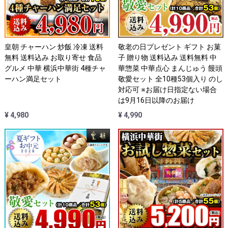
皇朝 チャーハン 炒飯 冷凍 送料
敬老の日プレゼント ギフト お菓
無料 送料込み お取り寄せ 食品
子 贈り物 送料込み 送料無料 中
グルメ 中華 横浜中華街 4種チャ
華惣菜 中華点心 まんじゅう 饅頭
ーハン満足セット
敬愛セット 全10種53個入り のし
対応可 ※お届け日指定ない場合
は9月16日以降のお届け
¥ 4,980
¥ 4,990