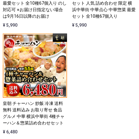
最愛セット 全10種67個入り のし
セット 人気 詰め合わせ 限定 横
対応可 ※お届け日指定ない場合
浜中華街 中華点心 中華惣菜 最愛
は9月16日以降のお届け
セット 全10種67個入り
¥ 5,990
¥ 5,990
皇朝 チャーハン 炒飯 冷凍 送料
無料 送料込み お取り寄せ 食品
グルメ 中華 横浜中華街 4種チャ
ーハン＆惣菜詰め合わせセット
¥ 6,480