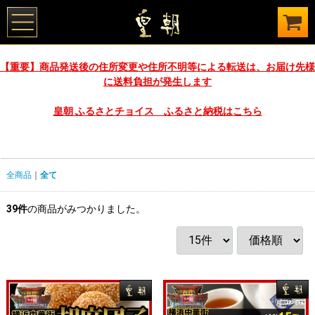
【重要】商品発送後の住所変更や住所不明等による転送は、お届け先様
に送料負担が発生します
皇朝 ふるさとチョイス ふるさと納税はこちら
全商品
全て
39
件
の商品がみつかりました。