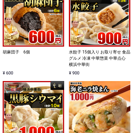
胡麻団子 6個
水餃子 15個入り お取り寄せ 食品
グルメ 冷凍 中華惣菜 中華点心
横浜中華街
¥ 600
¥ 900