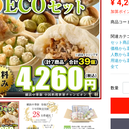
¥ 4,
加算ポイン
商品コー
関連カテ
セット商
価格から
人数から
用途から
全て
数量