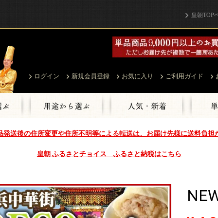
皇朝TOP
ログイン
新規会員登録
お気に入り
ご利用ガイド
品発送後の住所変更や住所不明等による転送は、お届け先様に送料負担
皇朝 ふるさとチョイス ふるさと納税はこちら
NE