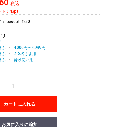
260
税込
ト：43pt
ド：
ecoset-4260
ゴリ
品
選ぶ
4,000円〜4,999円
選ぶ
2−3名さま用
選ぶ
普段使い用
カートに入れる
お気に入りに追加