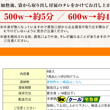
6袋入
内容量
1袋あたり約250グラム
原材料
原材料のご確認はこちら
賞味期限
製造日より30日
保存方法
要冷凍（-18度以下）
冷凍便
配送方法
加熱してお召し上がり下さい。輸送上の安
ご注意ください