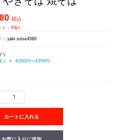
 やきそば 焼そば
380
税込
ト：44pt
ド：
yaki-soba4380
ゴリ
選ぶ
4,000円〜4,999円
カートに入れる
お気に入りに追加