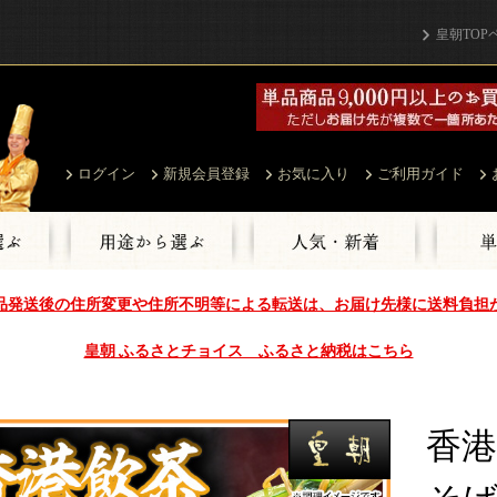
皇朝TOP
ログイン
新規会員登録
お気に入り
ご利用ガイド
品発送後の住所変更や住所不明等による転送は、お届け先様に送料負担
皇朝 ふるさとチョイス ふるさと納税はこちら
香港