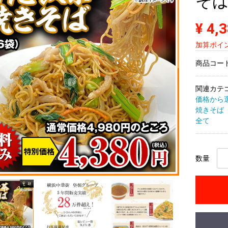
そば
¥ 4,
加算ポイン
商品コー
関連カテ
価格から
焼きそば
全て
数量