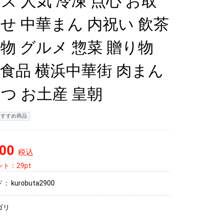
ズ 人気 冷凍 点心 お取
せ 中華まん 内祝い 飲茶
物 グルメ 惣菜 贈り物
食品 横浜中華街 肉まん
つ お土産 皇朝
おすすめ商品
900
税込
ト：29pt
ド：
kurobuta2900
ゴリ