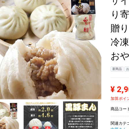
サイ
り寄
贈り
冷凍
おや
新商品
¥ 2,
加算ポイン
商品コー
関連カテ