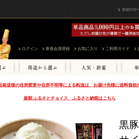
皇朝TOP
ログイン
新規会員登録
お気に入り
ご利用ガイド
品発送後の住所変更や住所不明等による転送は、お届け先様に送料負担
皇朝 ふるさとチョイス ふるさと納税はこちら
黒豚