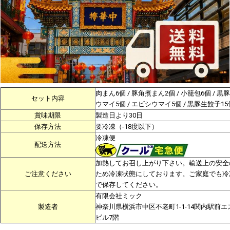
肉まん6個 / 豚角煮まん2個 / 小籠包6個 / 黒
セット内容
ウマイ5個 / エビシウマイ5個 / 黒豚生餃子15
賞味期限
製造日より30日
保存方法
要冷凍（-18度以下）
冷凍便
配送方法
加熱してお召し上がり下さい。輸送上の安全
ご注意ください
ため冷凍状態にしております。ご家庭でも冷
で保存してください。
有限会社ミック
製造者
神奈川県横浜市中区不老町1-1-14関内駅前エ
ビル7階