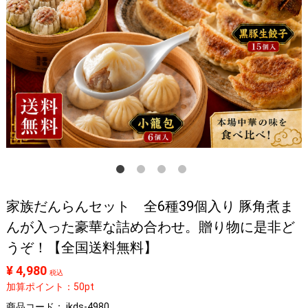
家族だんらんセット 全6種39個入り 豚角煮ま
んが入った豪華な詰め合わせ。贈り物に是非ど
うぞ！【全国送料無料】
¥ 4,980
税込
加算ポイント：50pt
商品コード：
jkds-4980