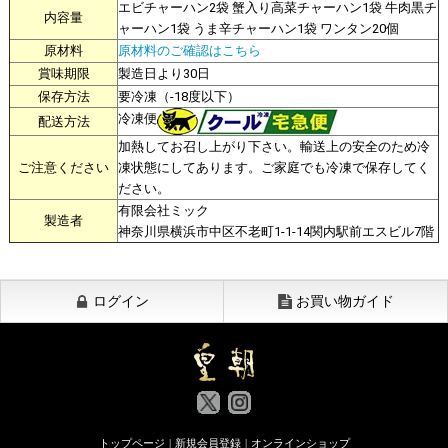
エビチャーハン2袋 蟹入り高菜チャーハン1袋 牛肉黒チ
内容量
ャーハン1袋 うま辛チャーハン1袋 ワンタン20個
原材料
原材料のご確認はこちら
賞味期限
製造日より30日
保存方法
要冷凍（-18度以下）
冷凍便
配送方法
加熱してお召し上がり下さい。輸送上の安全のため冷
ご注意ください
凍状態にしてあります。ご家庭でも冷凍で保存してく
ださい。
有限会社ミック
製造者
神奈川県横浜市中区不老町1-1-14関内駅前エスビル7階
ログイン
お買い物ガイド
トップページ
|
新規会員登録
|
オンラインショップ