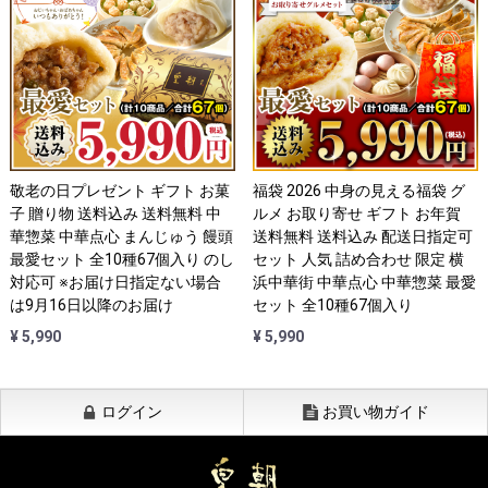
敬老の日プレゼント ギフト お菓
福袋 2026 中身の見える福袋 グ
子 贈り物 送料込み 送料無料 中
ルメ お取り寄せ ギフト お年賀
華惣菜 中華点心 まんじゅう 饅頭
送料無料 送料込み 配送日指定可
最愛セット 全10種67個入り のし
セット 人気 詰め合わせ 限定 横
対応可 ※お届け日指定ない場合
浜中華街 中華点心 中華惣菜 最愛
は9月16日以降のお届け
セット 全10種67個入り
¥ 5,990
¥ 5,990
ログイン
お買い物ガイド