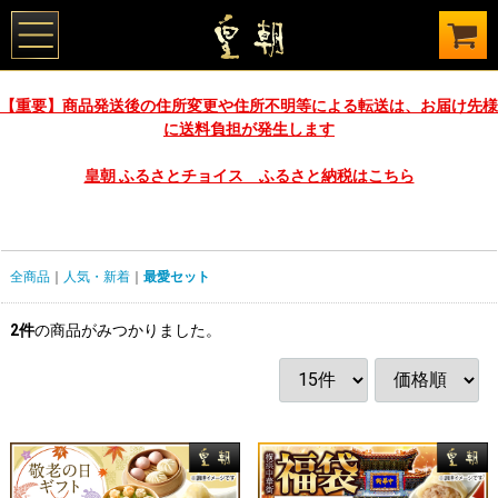
【重要】商品発送後の住所変更や住所不明等による転送は、お届け先様
に送料負担が発生します
皇朝 ふるさとチョイス ふるさと納税はこちら
全商品
人気・新着
最愛セット
2
件
の商品がみつかりました。