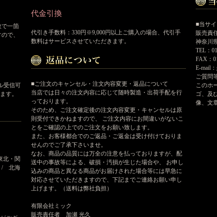
代金引換
■当サ
数で一箇
代引き手数料：330円※9,000円以上ご購入の場合、代引手
販売責
すので、
数料はサービスさせていただきます。
神奈川県
TEL：01
FAX：01
E-mail：
ご質問
■ご注文のキャンセル・注文内容変更・返品について
このホ
ール受信可
当店では日々の注文内容に応じて随時製造・出荷手配を行
ゴ、及
ます。
っております。
像、文
そのため、ご注文確定後の注文内容変更・キャンセルは原
則受付できかねますので、 ご注文内容にお間違いがないこ
とをご確認の上でのご注文をお願い致します。
また、お客様都合でのご返品・ご返金は受け付けておりま
せんのでご了承下さいませ。
なお、商品の品質には万全の注意を払っておりますが、配
東北・関
送中の事故等による、破損・汚損が生じた場合や、 お申し
 / 北海
込みの商品と異なる商品がお届けされた場合等には早急に
対応させていただきますので、下記までご連絡お願い申し
上げます。（送料は弊社負担）
有限会社ミック
販売責任者 加瀬 光久