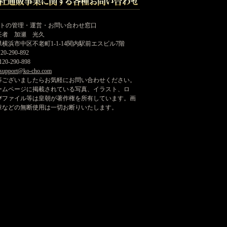
イトの管理・運営・お問い合わせ窓口
任者 加瀬 光久
横浜市中区不老町1-1-14関内駅前エスビル7階
20-290-892
20-290-898
support@ko-cho.com
等ございましたらお気軽にお問い合わせください。
ームページに掲載されている写真、イラスト、ロ
びファイル等は皇朝が著作権を所有しています。画
章などの無断使用は一切お断りいたします。