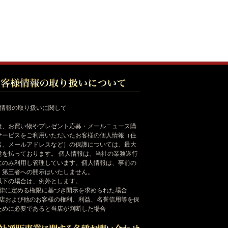
様情報の取り扱いに関して
は、お買い物やプレゼント応募・メールニュース購
サービスをご利用いただいたお客様の個人情報（住
名、メールアドレスなど）の保護については、最大
意を払っております。 個人情報は、当社の業務遂行
にのみ利用し管理しています。個人情報は、事前の
く第三者への開示はいたしません。
以下の場合は、例外とします。
法律に定める権限に基づき開示を求められた場合
当店および他のお客様の権利、利益、名誉信用等を保
ために必要であると当店が判断した場合