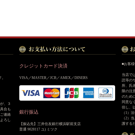
■お客
クレジットカード決済
当店で
す。
VISA／MASTER／JCB／AMEX／DINERS
読等の
所、氏
限の注
のため
同意な
が、３
但し、
具合も
銀行振込
（1）
ご連絡
（2）
よろし
護する
【振込先】三井住友銀行横浜駅前支店
普通 9028117 ユ) ミツク