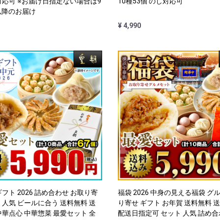
対応可 ※お届け日指定ない場合は9
10種53個 のし対応可
以降のお届け
¥ 4,990
フト 2026 詰め合わせ お取り寄
福袋 2026 中身の見える福袋 グ
 人気 ビールに合う 送料無料 送
り寄せ ギフト お年賀 送料無料 
中華点心 中華惣菜 最愛セット 全
配送日指定可 セット 人気 詰め合