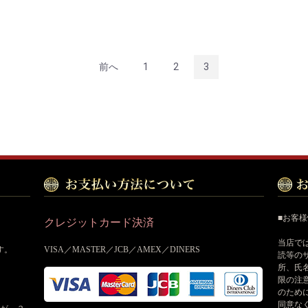
前へ
1
2
3
■お客
クレジットカード決済
当店で
す。
VISA／MASTER／JCB／AMEX／DINERS
読等の
所、氏
限の注
のため
同意な