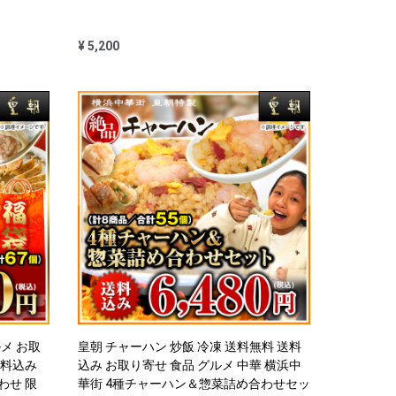
¥ 5,200
ルメ お取
皇朝 チャーハン 炒飯 冷凍 送料無料 送料
送料込み
込み お取り寄せ 食品 グルメ 中華 横浜中
わせ 限
華街 4種チャーハン＆惣菜詰め合わせセッ