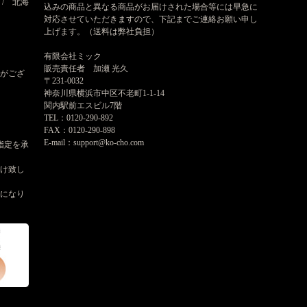
 / 北海
込みの商品と異なる商品がお届けされた場合等には早急に
対応させていただきますので、下記までご連絡お願い申し
上げます。（送料は弊社負担）
有限会社ミック
販売責任者 加瀬 光久
がござ
〒231-0032
神奈川県横浜市中区不老町1-1-14
関内駅前エスビル7階
TEL：0120-290-892
FAX：0120-290-898
E-mail：support@ko-cho.com
指定を承
届け致し
けになり