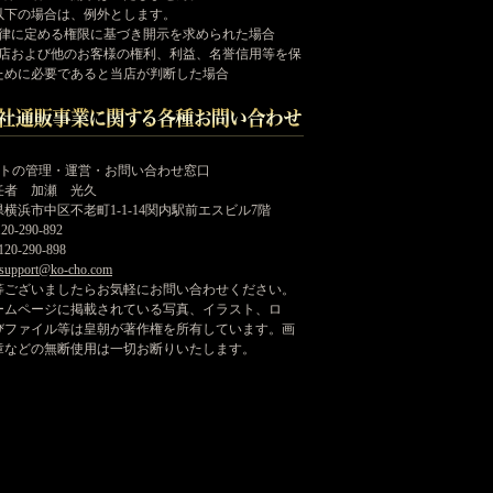
以下の場合は、例外とします。
法律に定める権限に基づき開示を求められた場合
当店および他のお客様の権利、利益、名誉信用等を保
ために必要であると当店が判断した場合
イトの管理・運営・お問い合わせ窓口
任者 加瀬 光久
横浜市中区不老町1-1-14関内駅前エスビル7階
20-290-892
20-290-898
support@ko-cho.com
等ございましたらお気軽にお問い合わせください。
ームページに掲載されている写真、イラスト、ロ
びファイル等は皇朝が著作権を所有しています。画
章などの無断使用は一切お断りいたします。