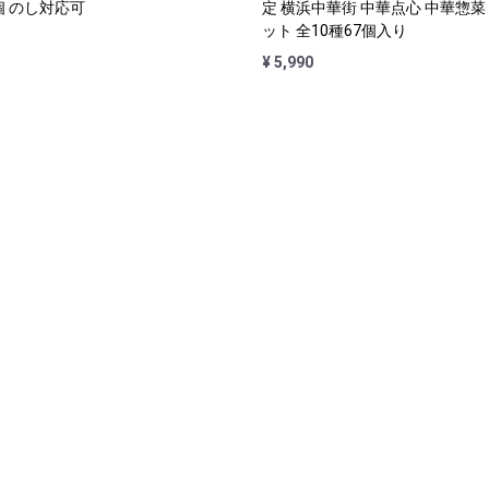
個 のし対応可
定 横浜中華街 中華点心 中華惣菜
ット 全10種67個入り
¥ 5,990