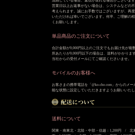
混雑している場合、返信が遅れる場合がございます
営業日以上お返事がない場合は、システムなどの不
考えられます。誠にお手数ではございますが、再度
いただければ幸いでございます。何卒、ご理解の程
くお願いします。
単品商品のご注文について
合計金額が9,000円以上のご注文でもお届け先が複
所あたりが9,000円以下の場合は、送料がかかりま
当社からの受付メールにてご確認くださいませ。
モバイルのお客様へ
お客さまの携帯電話を「@ko-cho.com」からのメ
能な状態に設定していただきますようお願いいたし
送料について
関東・南東北・北陸・中部・信越：1,200円 / 北