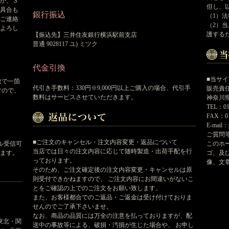
が、３
但し、
具合も
銀行振込
（1）
ご連絡
（2）
よろし
護する
【振込先】三井住友銀行横浜駅前支店
普通 9028117 ユ) ミツク
代金引換
■当サ
数で一箇
代引き手数料：330円※9,000円以上ご購入の場合、代引手
販売責
すので、
数料はサービスさせていただきます。
神奈川県
TEL：01
FAX：01
E-mail：
ご質問
■ご注文のキャンセル・注文内容変更・返品について
このホ
ール受信可
当店では日々の注文内容に応じて随時製造・出荷手配を行
ゴ、及
ます。
っております。
像、文
そのため、ご注文確定後の注文内容変更・キャンセルは原
則受付できかねますので、 ご注文内容にお間違いがないこ
とをご確認の上でのご注文をお願い致します。
また、お客様都合でのご返品・ご返金は受け付けておりま
せんのでご了承下さいませ。
なお、商品の品質には万全の注意を払っておりますが、配
東北・関
送中の事故等による、破損・汚損が生じた場合や、 お申し