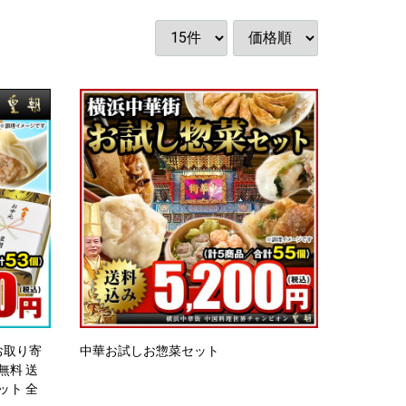
 お取り寄
中華お試しお惣菜セット
無料 送
ット 全