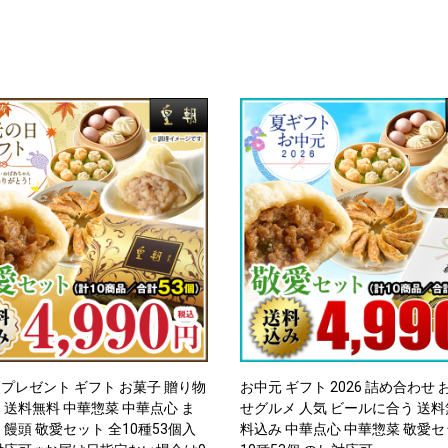
プレゼント ギフト お菓子 贈り物
お中元 ギフト 2026 詰め合わせ
 送料無料 中華惣菜 中華点心 ま
せグルメ 人気 ビールに合う 送料
 饅頭 敬愛セット 全10種53個入
料込み 中華点心 中華惣菜 敬愛セ