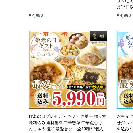
り のし
月16日
¥ 4,980
¥ 4,990
敬老の日プレゼント ギフト お菓子 贈り物
お中元 ギ
送料込み 送料無料 中華惣菜 中華点心 ま
せグルメ
んじゅう 饅頭 最愛セット 全10種67個入
料込み 