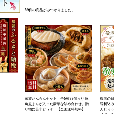
39
件
の商品がみつかりました。
家族だんらんセット 全6種39個入り 豚
敬老の日
角煮まんが入った豪華な詰め合わせ。贈
送料込み
り物に是非どうぞ！【全国送料無料】
んじゅう