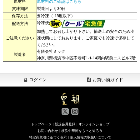
原材料
原材料のご確認はこちら
賞味期限
製造日より30日
保存方法
要冷凍（-18度以下）
冷凍便
配送方法
加熱してお召し上がり下さい。輸送上の安全のため冷
ご注意ください
凍状態にしておあります。ご家庭でも冷凍で保存して
ください。
有限会社ミック
製造者
神奈川県横浜市中区不老町1-1-14関内駅前エスビル7階
ログイン
お買い物ガイド
トップページ
|
新規会員登録
|
オンラインショップ
お問い合わせ
|
横浜中華街をもっと知ろう
特定商取引に基づく表示
|
個人情報の取扱いについて