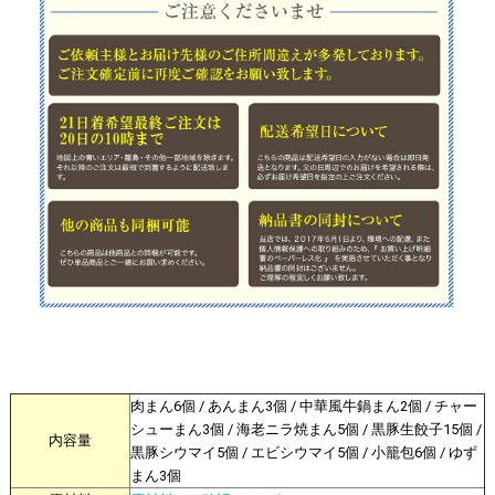
肉まん6個 / あんまん3個 / 中華風牛鍋まん2個 / チャー
シューまん3個 / 海老ニラ焼まん5個 / 黒豚生餃子15個 /
内容量
黒豚シウマイ5個 / エビシウマイ5個 / 小籠包6個 / ゆず
まん3個